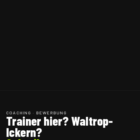
7 · INDOOR/OUTDOOR
COURTS
Q1 2027
GEPLANTE
ERÖFFNUNG
PLANUNG
STATUS
COACHING · BEWERBUNG
Trainer hier?
Waltrop-
Ickern
?