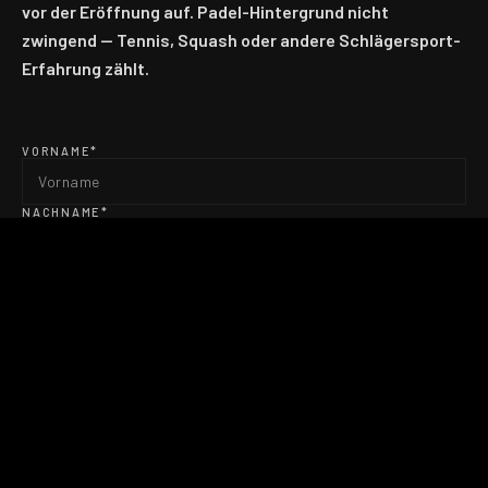
vor der Eröffnung auf. Padel-Hintergrund nicht
zwingend — Tennis, Squash oder andere Schlägersport-
Erfahrung zählt.
VORNAME*
NACHNAME*
E-MAIL*
TELEFON (OPTIONAL)
DEIN HINTERGRUND
QUALIFIKATION