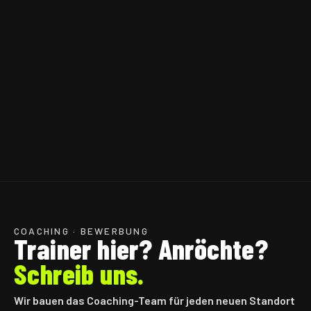
3 · OUTDOOR
COURTS
Q3 2026
GEPLANTE
ERÖFFNUNG
PLANUNG
STATUS
COACHING · BEWERBUNG
Trainer hier?
Anröchte
?
Schreib uns.
Wir bauen das Coaching-Team für jeden neuen Standort